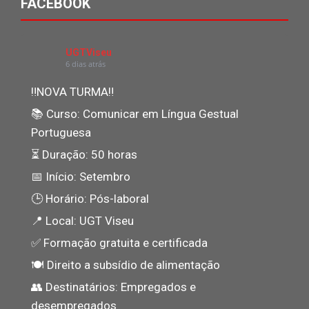
FACEBOOK
UGTViseu
6 dias atrás
‼NOVA TURMA‼
📚 Curso: Comunicar em Língua Gestual
Portuguesa
⏳ Duração: 50 horas
📅 Início: Setembro
🕒 Horário: Pós-laboral
📍 Local: UGT Viseu
✅ Formação gratuita e certificada
🍽️ Direito a subsídio de alimentação
👥 Destinatários: Empregados e
desempregados