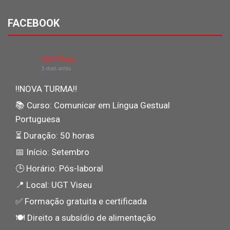
FACEBOOK
UGTViseu
3 dias atrás
‼NOVA TURMA‼
📚 Curso: Comunicar em Língua Gestual
Portuguesa
⏳ Duração: 50 horas
📅 Início: Setembro
🕒 Horário: Pós-laboral
📍 Local: UGT Viseu
✅ Formação gratuita e certificada
🍽️ Direito a subsídio de alimentação