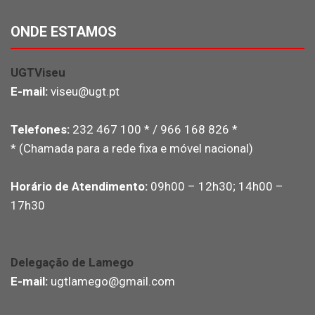
ONDE ESTAMOS
UGTViseu
E-mail:
viseu@ugt.pt
Telefones:
232 467 100 * / 966 168 826 *
* (Chamada para a rede fixa e móvel nacional)
Horário de Atendimento:
09h00 – 12h30; 14h00 –
17h30
Delegação de Lamego
E-mail:
ugtlamego@gmail.com