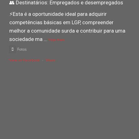
👥 Destinatários: Empregados e desempregados
⚡️Esta é a oportunidade ideal para adquirir
competências básicas em LGP, compreender
melhor a comunidade surda e contribuir para uma
sociedade ma
...
Veja mais
Fotos
View on Facebook
·
Share