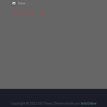
Fotos
View on Facebook
·
Share
Copyright © 2022 UGTViseu. Desenvolvido por
tetoOnline