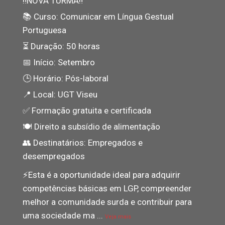
‼NOVA TURMA‼
📚 Curso: Comunicar em Língua Gestual
Portuguesa
⏳ Duração: 50 horas
📅 Início: Setembro
🕒 Horário: Pós-laboral
📍 Local: UGT Viseu
✅ Formação gratuita e certificada
🍽️ Direito a subsídio de alimentação
👥 Destinatários: Empregados e
desempregados
⚡️Esta é a oportunidade ideal para adquirir
competências básicas em LGP, compreender
melhor a comunidade surda e contribuir para
uma sociedade ma
...
Veja mais