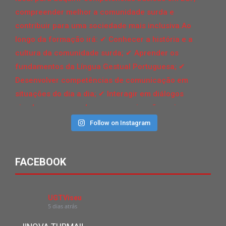
Follow on Instagram
FACEBOOK
UGTViseu
5 dias atrás