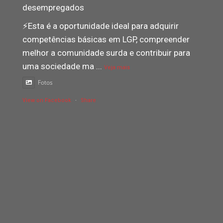
desempregados
⚡️Esta é a oportunidade ideal para adquirir
competências básicas em LGP, compreender
melhor a comunidade surda e contribuir para
uma sociedade ma
...
Veja mais
Fotos
View on Facebook
·
Share