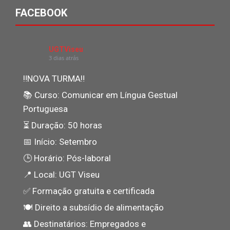
FACEBOOK
UGTViseu
3 dias atrás
‼NOVA TURMA‼
📚 Curso: Comunicar em Língua Gestual
Portuguesa
⏳ Duração: 50 horas
📅 Início: Setembro
🕒 Horário: Pós-laboral
📍 Local: UGT Viseu
✅ Formação gratuita e certificada
🍽️ Direito a subsídio de alimentação
👥 Destinatários: Empregados e