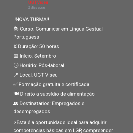
UGTViseu
2 dias atrás
‼NOVA TURMA‼
📚 Curso: Comunicar em Língua Gestual
Portuguesa
⏳ Duração: 50 horas
📅 Início: Setembro
🕒 Horário: Pós-laboral
📍 Local: UGT Viseu
✅ Formação gratuita e certificada
🍽️ Direito a subsídio de alimentação
👥 Destinatários: Empregados e
desempregados
⚡️Esta é a oportunidade ideal para adquirir
competências básicas em LGP, compreender