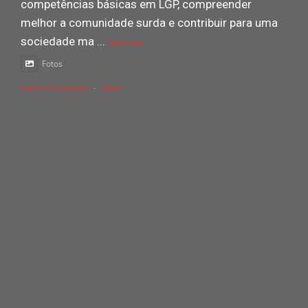
competências básicas em LGP, compreender
melhor a comunidade surda e contribuir para uma
sociedade ma
...
Veja mais
Fotos
View on Facebook
·
Share