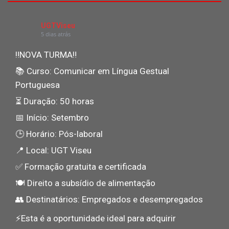
UGTViseu
5 dias atrás
‼NOVA TURMA‼
📚 Curso: Comunicar em Língua Gestual
Portuguesa
⏳ Duração: 50 horas
📅 Início: Setembro
🕒 Horário: Pós-laboral
📍 Local: UGT Viseu
✅ Formação gratuita e certificada
🍽️ Direito a subsídio de alimentação
👥 Destinatários: Empregados e desempregados
⚡️Esta é a oportunidade ideal para adquirir