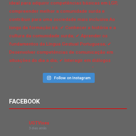
Follow on Instagram
FACEBOOK
UGTViseu
3 dias atrás