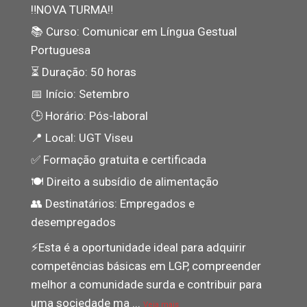
‼NOVA TURMA‼
📚 Curso: Comunicar em Língua Gestual
Portuguesa
⏳ Duração: 50 horas
📅 Início: Setembro
🕒 Horário: Pós-laboral
📍 Local: UGT Viseu
✅ Formação gratuita e certificada
🍽️ Direito a subsídio de alimentação
👥 Destinatários: Empregados e
desempregados
⚡️Esta é a oportunidade ideal para adquirir
competências básicas em LGP, compreender
melhor a comunidade surda e contribuir para
uma sociedade ma
...
Veja mais