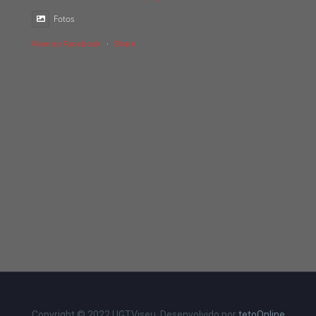
Fotos
View on Facebook
·
Share
Copyright © 2022 UGTViseu. Desenvolvido por
tetoOnline