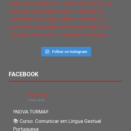
Follow on Instagram
FACEBOOK
UGTViseu
5 dias atrás
‼NOVA TURMA‼
📚 Curso: Comunicar em Língua Gestual
Portuguesa