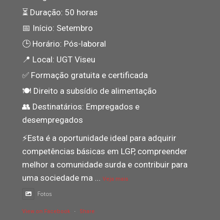
⏳ Duração: 50 horas
📅 Início: Setembro
🕒 Horário: Pós-laboral
📍 Local: UGT Viseu
✅ Formação gratuita e certificada
🍽️ Direito a subsídio de alimentação
👥 Destinatários: Empregados e
desempregados
⚡️Esta é a oportunidade ideal para adquirir
competências básicas em LGP, compreender
melhor a comunidade surda e contribuir para
uma sociedade ma
...
Veja mais
Fotos
View on Facebook
·
Share