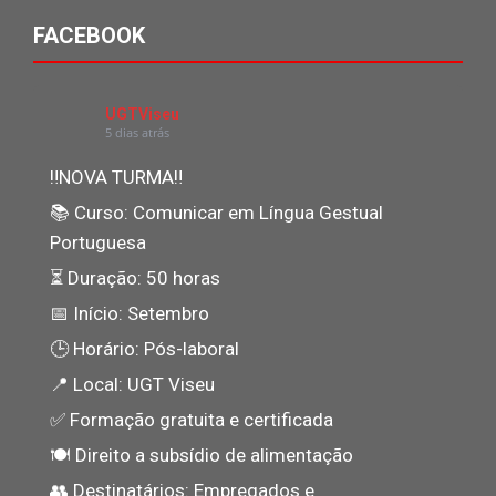
FACEBOOK
UGTViseu
5 dias atrás
‼NOVA TURMA‼
📚 Curso: Comunicar em Língua Gestual
Portuguesa
⏳ Duração: 50 horas
📅 Início: Setembro
🕒 Horário: Pós-laboral
📍 Local: UGT Viseu
✅ Formação gratuita e certificada
🍽️ Direito a subsídio de alimentação
👥 Destinatários: Empregados e