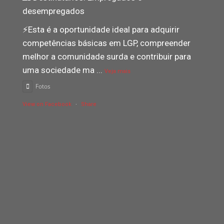
desempregados
⚡️Esta é a oportunidade ideal para adquirir
competências básicas em LGP, compreender
melhor a comunidade surda e contribuir para
uma sociedade ma
...
Veja mais
Fotos
View on Facebook
·
Share