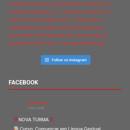
Follow on Instagram
FACEBOOK
UGTViseu
4 dias atrás
NOVA TURMA
Curso: Comunicar em Língua Gestual