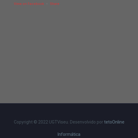
View on Facebook
·
Share
Copyright © 2022 UGTViseu. Desenvolvido por
tetoOnline
Informática