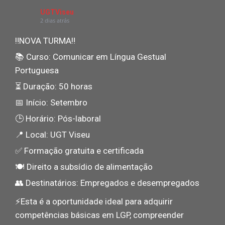
UGTViseu
2 dias atrás
‼NOVA TURMA‼
📚 Curso: Comunicar em Língua Gestual
Portuguesa
⏳ Duração: 50 horas
📅 Início: Setembro
🕒 Horário: Pós-laboral
📍 Local: UGT Viseu
✅ Formação gratuita e certificada
🍽️ Direito a subsídio de alimentação
👥 Destinatários: Empregados e desempregados
⚡️Esta é a oportunidade ideal para adquirir
competências básicas em LGP, compreender