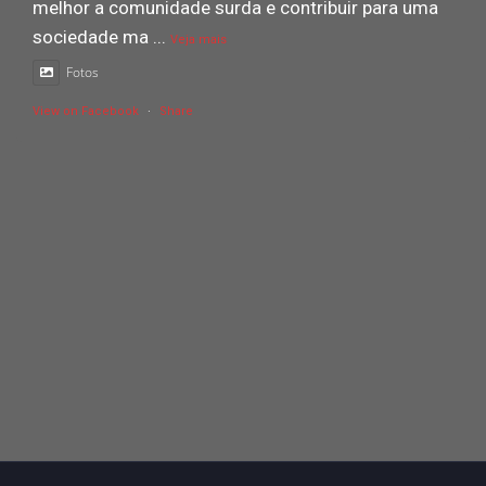
melhor a comunidade surda e contribuir para uma
sociedade ma
...
Veja mais
Fotos
View on Facebook
·
Share