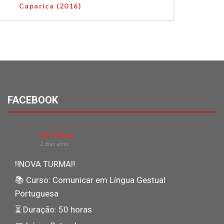
Caparica (2016)
FACEBOOK
UGTViseu
2 dias atrás
‼NOVA TURMA‼
📚 Curso: Comunicar em Língua Gestual
Portuguesa
⏳ Duração: 50 horas