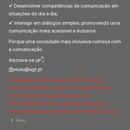
✔ Desenvolver competências de comunicação em
situações do dia a dia;
✔ Interagir em diálogos simples, promovendo uma
comunicação mais acessível e inclusiva.
Porque uma sociedade mais inclusiva começa com
a comunicação.
Inscreva-se já!👇
📩viseu@ugt.pt
#LínguaGestualPortuguesa
#LGP
#inclusão
#Comunicação
#formação
#formaçãogratuita
#formaçãocertificada
#competências
#PESSOAS2030
#CEFOSAP
#ugtviseu
#Viseu
#empregabilidade
#aprendizagem
#impactosocial
Fotos