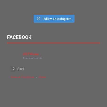
Follow on Instagram
FACEBOOK
UGTViseu
2 semanas atrás
Video
View on Facebook
·
Share