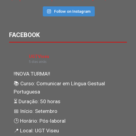
Follow on Instagram
FACEBOOK
UGTViseu
5 dias atrás
‼NOVA TURMA‼
📚 Curso: Comunicar em Língua Gestual
Portuguesa
⏳ Duração: 50 horas
📅 Início: Setembro
🕒 Horário: Pós-laboral
📍 Local: UGT Viseu